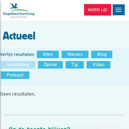
WORD LID
Men
Actueel
Alles
Nieuws
Blog
Verfijn resultaten:
Verdieping
Opinie
Tip
Video
Podcast
Geen resultaten.