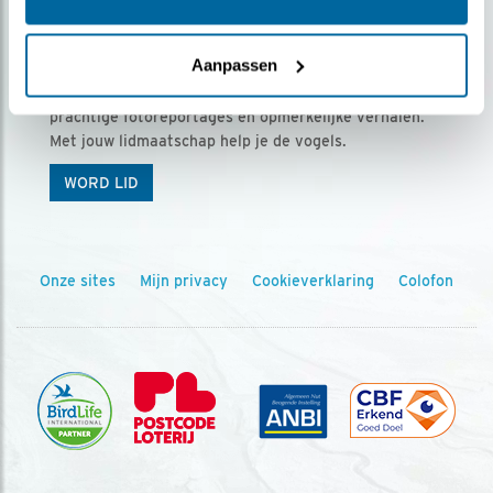
Ontvang 5 x Vogels voor € 36,00 per jaar
Aanpassen
Vogels is het tijdschrift voor onze leden, met
prachtige fotoreportages en opmerkelijke verhalen.
Met jouw lidmaatschap help je de vogels.
WORD LID
Onze sites
Mijn privacy
Cookieverklaring
Colofon