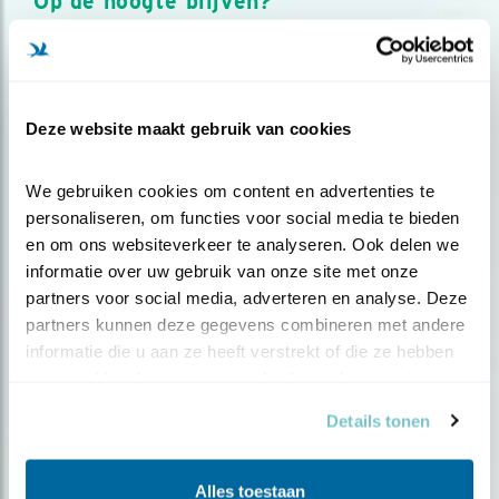
Op de hoogte blijven?
Meld je aan en ontvang nieuws, inspiratie, acties en tips
over vogels en activiteiten van Vogelbescherming.
AANMELDEN VOGELNIEUWS
Deze website maakt gebruik van cookies
Volg ons via social media
We gebruiken cookies om content en advertenties te 
personaliseren, om functies voor social media te bieden 
en om ons websiteverkeer te analyseren. Ook delen we 
informatie over uw gebruik van onze site met onze 
partners voor social media, adverteren en analyse. Deze 
partners kunnen deze gegevens combineren met andere 
informatie die u aan ze heeft verstrekt of die ze hebben 
verzameld op basis van uw gebruik van hun services.
Details tonen
Alles toestaan