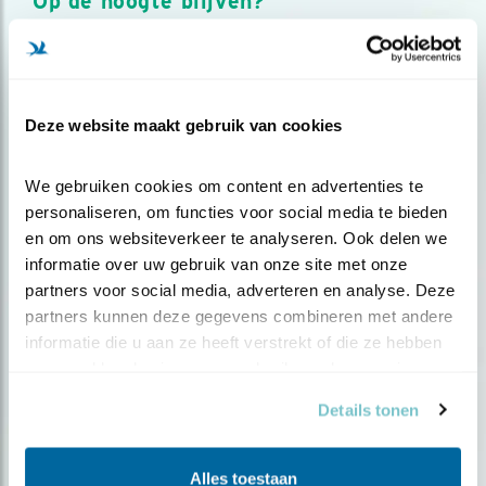
Op de hoogte blijven?
Meld je aan en ontvang nieuws, inspiratie, acties en tips
over vogels en activiteiten van Vogelbescherming.
AANMELDEN VOGELNIEUWS
Deze website maakt gebruik van cookies
Volg ons via social media
We gebruiken cookies om content en advertenties te 
personaliseren, om functies voor social media te bieden 
en om ons websiteverkeer te analyseren. Ook delen we 
informatie over uw gebruik van onze site met onze 
partners voor social media, adverteren en analyse. Deze 
partners kunnen deze gegevens combineren met andere 
informatie die u aan ze heeft verstrekt of die ze hebben 
verzameld op basis van uw gebruik van hun services.
Details tonen
Alles toestaan