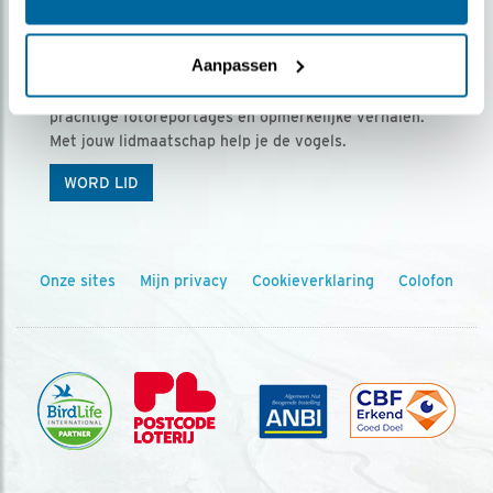
Ontvang 5 x Vogels voor € 36,00 per jaar
Aanpassen
Vogels is het tijdschrift voor onze leden, met
prachtige fotoreportages en opmerkelijke verhalen.
Met jouw lidmaatschap help je de vogels.
WORD LID
Onze sites
Mijn privacy
Cookieverklaring
Colofon