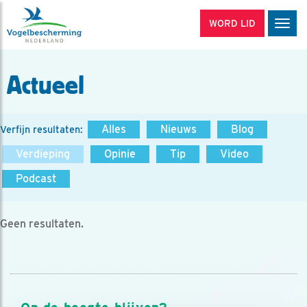
WORD LID
Men
Actueel
Alles
Nieuws
Blog
Verfijn resultaten:
Verdieping
Opinie
Tip
Video
Podcast
Geen resultaten.