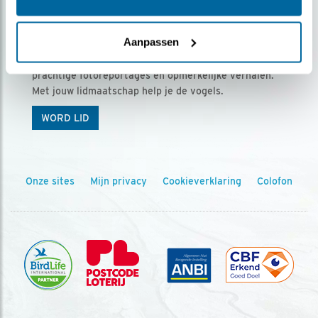
Ontvang 5 x Vogels voor € 36,00 per jaar
Aanpassen
Vogels is het tijdschrift voor onze leden, met
prachtige fotoreportages en opmerkelijke verhalen.
Met jouw lidmaatschap help je de vogels.
WORD LID
Onze sites
Mijn privacy
Cookieverklaring
Colofon