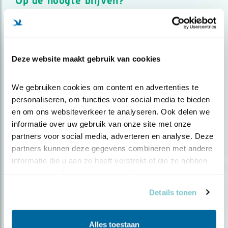
Op de hoogte blijven?
Meld je aan en ontvang nieuws, inspiratie, acties en tips
over vogels en activiteiten van Vogelbescherming.
AANMELDEN VOGELNIEUWS
Deze website maakt gebruik van cookies
Volg ons via social media
We gebruiken cookies om content en advertenties te 
personaliseren, om functies voor social media te bieden 
en om ons websiteverkeer te analyseren. Ook delen we 
informatie over uw gebruik van onze site met onze 
partners voor social media, adverteren en analyse. Deze 
partners kunnen deze gegevens combineren met andere 
informatie die u aan ze heeft verstrekt of die ze hebben 
verzameld op basis van uw gebruik van hun services.
Details tonen
Alles toestaan