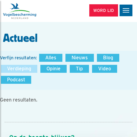
WORD LID
Men
Actueel
Alles
Nieuws
Blog
Verfijn resultaten:
Verdieping
Opinie
Tip
Video
Podcast
Geen resultaten.