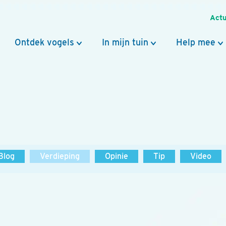
Actu
Ontdek vogels
In mijn tuin
Help mee
Blog
Verdieping
Opinie
Tip
Video