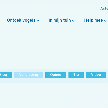
Actu
Ontdek vogels
In mijn tuin
Help mee
Blog
Verdieping
Opinie
Tip
Video