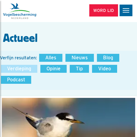
WORD LID
Men
Actueel
Alles
Nieuws
Blog
Verfijn resultaten:
Verdieping
Opinie
Tip
Video
Podcast