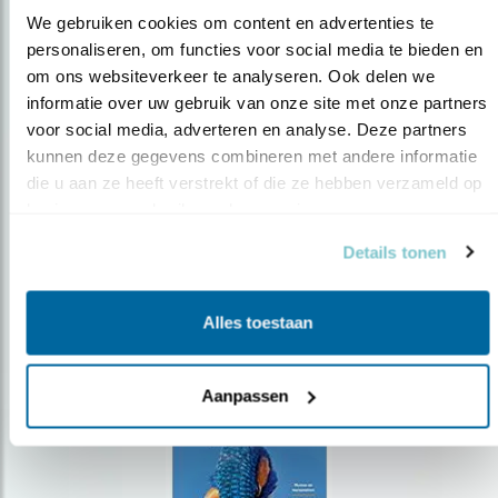
We gebruiken cookies om content en advertenties te 
personaliseren, om functies voor social media te bieden en 
om ons websiteverkeer te analyseren. Ook delen we 
Op de hoogte blijven?
informatie over uw gebruik van onze site met onze partners 
Meld je aan en ontvang nieuws, inspiratie, acties en tips
voor social media, adverteren en analyse. Deze partners 
over vogels en activiteiten van Vogelbescherming.
kunnen deze gegevens combineren met andere informatie 
die u aan ze heeft verstrekt of die ze hebben verzameld op 
AANMELDEN VOGELNIEUWS
basis van uw gebruik van hun services.
Details tonen
Volg ons via social media
Alles toestaan
Aanpassen