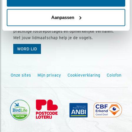
Ontvang 5 x Vogels voor € 36,00 per jaar
Aanpassen
Vogels is het tijdschrift voor onze leden, met
prachtige fotoreportages en opmerkelijke verhalen.
Met jouw lidmaatschap help je de vogels.
WORD LID
Onze sites
Mijn privacy
Cookieverklaring
Colofon