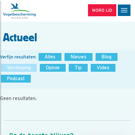
WORD LID
Men
Actueel
Alles
Nieuws
Blog
Verfijn resultaten:
Verdieping
Opinie
Tip
Video
Podcast
Geen resultaten.