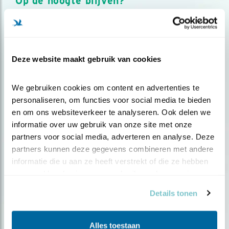
Op de hoogte blijven?
Meld je aan en ontvang nieuws, inspiratie, acties en tips
over vogels en activiteiten van Vogelbescherming.
AANMELDEN VOGELNIEUWS
Deze website maakt gebruik van cookies
Volg ons via social media
We gebruiken cookies om content en advertenties te 
personaliseren, om functies voor social media te bieden 
en om ons websiteverkeer te analyseren. Ook delen we 
informatie over uw gebruik van onze site met onze 
partners voor social media, adverteren en analyse. Deze 
partners kunnen deze gegevens combineren met andere 
informatie die u aan ze heeft verstrekt of die ze hebben 
verzameld op basis van uw gebruik van hun services.
Details tonen
Alles toestaan