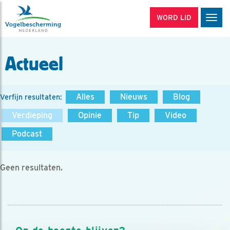
WORD LID
Men
Actueel
Alles
Nieuws
Blog
Verfijn resultaten:
Verdieping
Opinie
Tip
Video
Podcast
Geen resultaten.