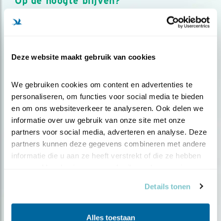
Op de hoogte blijven?
Meld je aan en ontvang nieuws, inspiratie, acties en tips
over vogels en activiteiten van Vogelbescherming.
AANMELDEN VOGELNIEUWS
Deze website maakt gebruik van cookies
Volg ons via social media
We gebruiken cookies om content en advertenties te 
personaliseren, om functies voor social media te bieden 
en om ons websiteverkeer te analyseren. Ook delen we 
informatie over uw gebruik van onze site met onze 
partners voor social media, adverteren en analyse. Deze 
partners kunnen deze gegevens combineren met andere 
informatie die u aan ze heeft verstrekt of die ze hebben 
verzameld op basis van uw gebruik van hun services.
Details tonen
Alles toestaan