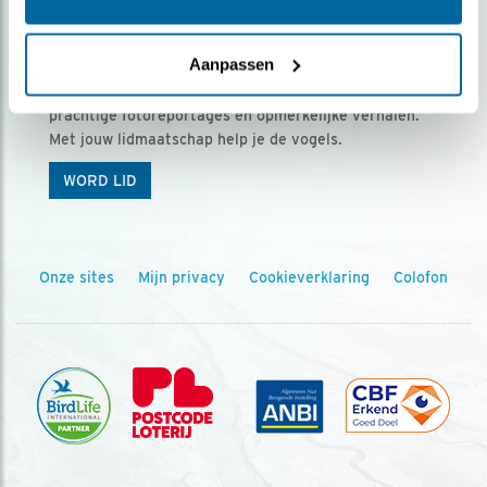
Ontvang 5 x Vogels voor € 36,00 per jaar
Aanpassen
Vogels is het tijdschrift voor onze leden, met
prachtige fotoreportages en opmerkelijke verhalen.
Met jouw lidmaatschap help je de vogels.
WORD LID
Onze sites
Mijn privacy
Cookieverklaring
Colofon