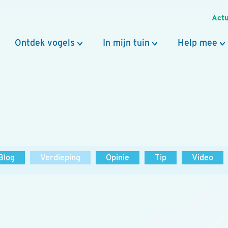
Actu
Ontdek vogels
In mijn tuin
Help mee
Blog
Verdieping
Opinie
Tip
Video