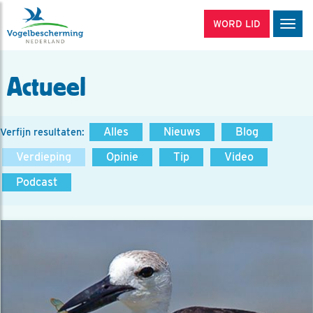
WORD LID
Men
Actueel
Alles
Nieuws
Blog
Verfijn resultaten:
Verdieping
Opinie
Tip
Video
Podcast