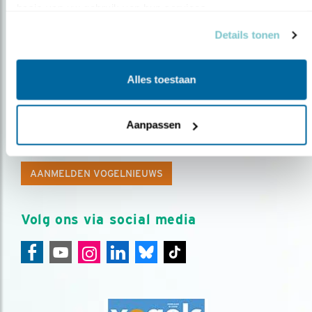
basis van uw gebruik van hun services.
Details tonen
Alles toestaan
Op de hoogte blijven?
Aanpassen
Meld je aan en ontvang nieuws, inspiratie, acties en tips
over vogels en activiteiten van Vogelbescherming.
AANMELDEN VOGELNIEUWS
Volg ons via social media