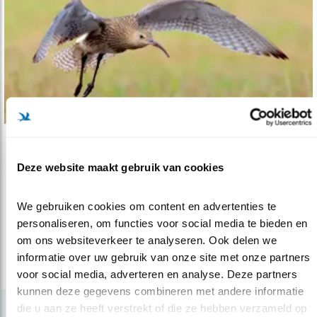
Verdieping
Deze website maakt gebruik van cookies
Wulpen en grutto’s in de problemen
31.08.17
Onderzoek laat zien dat de Numeniini sterk
We gebruiken cookies om content en advertenties te 
bedreigde vogels zijn.
personaliseren, om functies voor social media te bieden en 
om ons websiteverkeer te analyseren. Ook delen we 
informatie over uw gebruik van onze site met onze partners 
lees meer
voor social media, adverteren en analyse. Deze partners 
kunnen deze gegevens combineren met andere informatie 
die u aan ze heeft verstrekt of die ze hebben verzameld op 