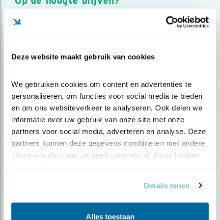
Op de hoogte blijven?
Meld je aan en ontvang nieuws, inspiratie, acties en tips
over vogels en activiteiten van Vogelbescherming.
AANMELDEN VOGELNIEUWS
Deze website maakt gebruik van cookies
Volg ons via social media
We gebruiken cookies om content en advertenties te 
personaliseren, om functies voor social media te bieden 
en om ons websiteverkeer te analyseren. Ook delen we 
informatie over uw gebruik van onze site met onze 
partners voor social media, adverteren en analyse. Deze 
partners kunnen deze gegevens combineren met andere 
informatie die u aan ze heeft verstrekt of die ze hebben 
verzameld op basis van uw gebruik van hun services.
Details tonen
Alles toestaan