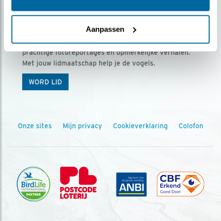
Ontvang 5 x Vogels voor € 36,00 per jaar
Aanpassen
Vogels is het tijdschrift voor onze leden, met
prachtige fotoreportages en opmerkelijke verhalen.
Met jouw lidmaatschap help je de vogels.
WORD LID
Onze sites
Mijn privacy
Cookieverklaring
Colofon