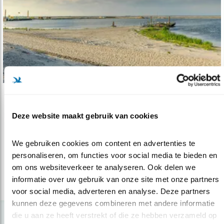
Verdieping
Deze website maakt gebruik van cookies
Natuur krijgt grotere rol in ruimtelijke..
17.02.23
Water en bodem als sturende principes voor
We gebruiken cookies om content en advertenties te 
inrichting Nederland. Goed voor ..
personaliseren, om functies voor social media te bieden en 
om ons websiteverkeer te analyseren. Ook delen we 
informatie over uw gebruik van onze site met onze partners 
lees meer
voor social media, adverteren en analyse. Deze partners 
kunnen deze gegevens combineren met andere informatie 
die u aan ze heeft verstrekt of die ze hebben verzameld op 