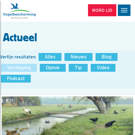
WORD LID
Men
Actueel
Alles
Nieuws
Blog
Verfijn resultaten:
Verdieping
Opinie
Tip
Video
Podcast