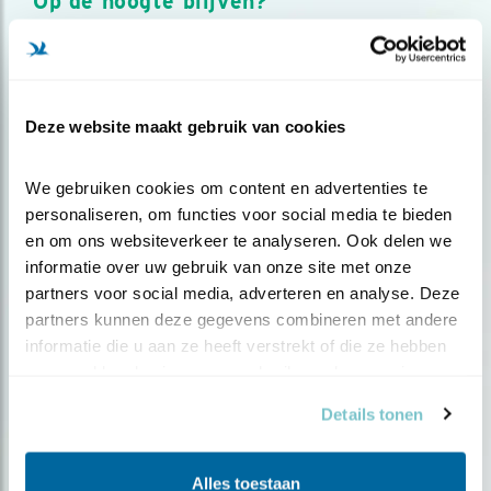
Op de hoogte blijven?
Meld je aan en ontvang nieuws, inspiratie, acties en tips
over vogels en activiteiten van Vogelbescherming.
AANMELDEN VOGELNIEUWS
Deze website maakt gebruik van cookies
Volg ons via social media
We gebruiken cookies om content en advertenties te 
personaliseren, om functies voor social media te bieden 
en om ons websiteverkeer te analyseren. Ook delen we 
informatie over uw gebruik van onze site met onze 
partners voor social media, adverteren en analyse. Deze 
partners kunnen deze gegevens combineren met andere 
informatie die u aan ze heeft verstrekt of die ze hebben 
verzameld op basis van uw gebruik van hun services.
Details tonen
Alles toestaan