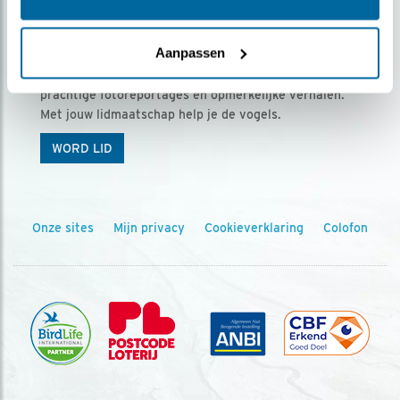
Ontvang 5 x Vogels voor € 36,00 per jaar
Aanpassen
Vogels is het tijdschrift voor onze leden, met
prachtige fotoreportages en opmerkelijke verhalen.
Met jouw lidmaatschap help je de vogels.
WORD LID
Onze sites
Mijn privacy
Cookieverklaring
Colofon