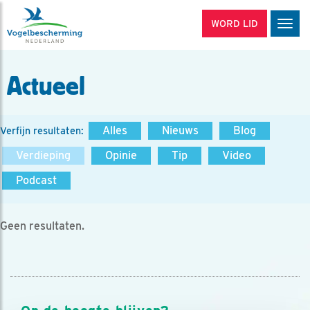
WORD LID
Men
Actueel
Alles
Nieuws
Blog
Verfijn resultaten:
Verdieping
Opinie
Tip
Video
Podcast
Geen resultaten.