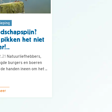
ieping
dschapspijn?
pikken het niet
r!..
.21
Natuurliefhebbers,
gde burgers en boeren
 de handen ineen om het ..
meer