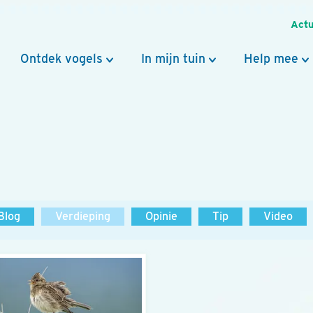
Actu
Ontdek vogels
In mijn tuin
Help mee
Blog
Verdieping
Opinie
Tip
Video