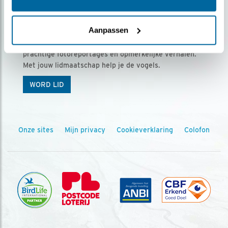
Ontvang 5 x Vogels voor € 36,00 per jaar
Aanpassen
Vogels is het tijdschrift voor onze leden, met
prachtige fotoreportages en opmerkelijke verhalen.
Met jouw lidmaatschap help je de vogels.
WORD LID
Onze sites
Mijn privacy
Cookieverklaring
Colofon