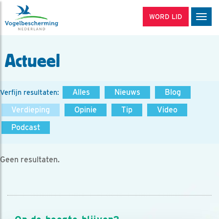
WORD LID
Men
Actueel
Alles
Nieuws
Blog
Verfijn resultaten:
Verdieping
Opinie
Tip
Video
Podcast
Geen resultaten.