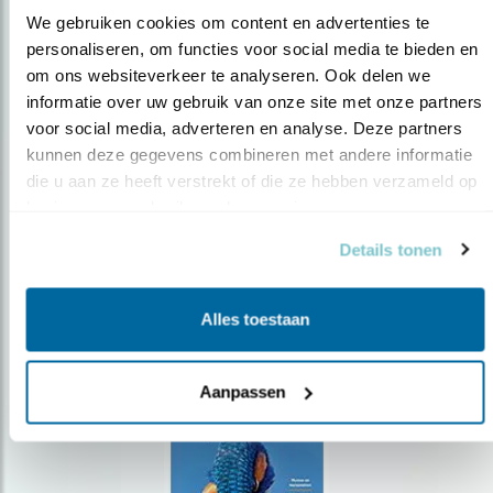
We gebruiken cookies om content en advertenties te 
personaliseren, om functies voor social media te bieden en 
om ons websiteverkeer te analyseren. Ook delen we 
Op de hoogte blijven?
informatie over uw gebruik van onze site met onze partners 
Meld je aan en ontvang nieuws, inspiratie, acties en tips
voor social media, adverteren en analyse. Deze partners 
over vogels en activiteiten van Vogelbescherming.
kunnen deze gegevens combineren met andere informatie 
die u aan ze heeft verstrekt of die ze hebben verzameld op 
AANMELDEN VOGELNIEUWS
basis van uw gebruik van hun services.
Details tonen
Volg ons via social media
Alles toestaan
Aanpassen