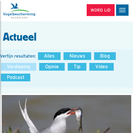
WORD LID
Men
Actueel
Alles
Nieuws
Blog
Verfijn resultaten:
Verdieping
Opinie
Tip
Video
Podcast