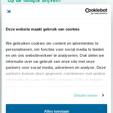
Op de hoogte blijven?
Meld je aan en ontvang nieuws, inspiratie, acties en tips
over vogels en activiteiten van Vogelbescherming.
AANMELDEN VOGELNIEUWS
Deze website maakt gebruik van cookies
Volg ons via social media
We gebruiken cookies om content en advertenties te 
personaliseren, om functies voor social media te bieden 
en om ons websiteverkeer te analyseren. Ook delen we 
informatie over uw gebruik van onze site met onze 
partners voor social media, adverteren en analyse. Deze 
partners kunnen deze gegevens combineren met andere 
informatie die u aan ze heeft verstrekt of die ze hebben 
verzameld op basis van uw gebruik van hun services.
Details tonen
Alles toestaan