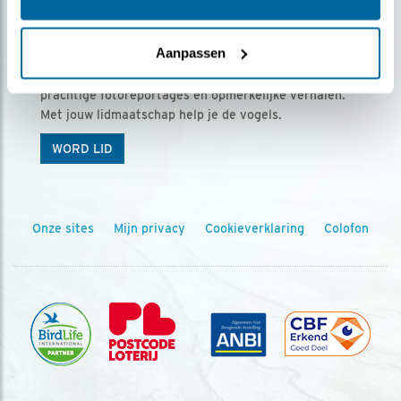
Ontvang 5 x Vogels voor € 36,00 per jaar
Aanpassen
Vogels is het tijdschrift voor onze leden, met
prachtige fotoreportages en opmerkelijke verhalen.
Met jouw lidmaatschap help je de vogels.
WORD LID
Onze sites
Mijn privacy
Cookieverklaring
Colofon