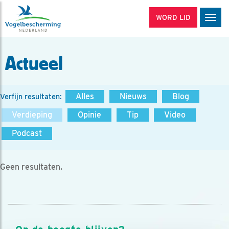
WORD LID
Men
Actueel
Alles
Nieuws
Blog
Verfijn resultaten:
Verdieping
Opinie
Tip
Video
Podcast
Geen resultaten.