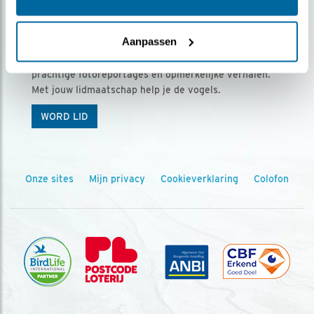
Ontvang 5 x Vogels voor € 36,00 per jaar
Aanpassen
Vogels is het tijdschrift voor onze leden, met
prachtige fotoreportages en opmerkelijke verhalen.
Met jouw lidmaatschap help je de vogels.
WORD LID
Onze sites
Mijn privacy
Cookieverklaring
Colofon