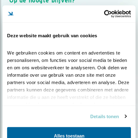
Op de hoogte blijven?
Meld je aan en ontvang nieuws, inspiratie, acties en tips
over vogels en activiteiten van Vogelbescherming.
AANMELDEN VOGELNIEUWS
Deze website maakt gebruik van cookies
Volg ons via social media
We gebruiken cookies om content en advertenties te 
personaliseren, om functies voor social media te bieden 
en om ons websiteverkeer te analyseren. Ook delen we 
informatie over uw gebruik van onze site met onze 
partners voor social media, adverteren en analyse. Deze 
partners kunnen deze gegevens combineren met andere 
informatie die u aan ze heeft verstrekt of die ze hebben 
verzameld op basis van uw gebruik van hun services.
Details tonen
Alles toestaan