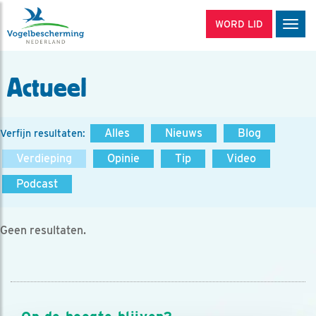
WORD LID
Men
Actueel
Alles
Nieuws
Blog
Verfijn resultaten:
Verdieping
Opinie
Tip
Video
Podcast
Geen resultaten.