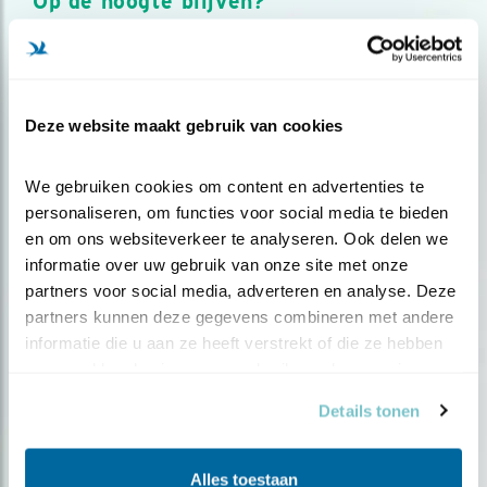
Op de hoogte blijven?
Meld je aan en ontvang nieuws, inspiratie, acties en tips
over vogels en activiteiten van Vogelbescherming.
AANMELDEN VOGELNIEUWS
Deze website maakt gebruik van cookies
Volg ons via social media
We gebruiken cookies om content en advertenties te 
personaliseren, om functies voor social media te bieden 
en om ons websiteverkeer te analyseren. Ook delen we 
informatie over uw gebruik van onze site met onze 
partners voor social media, adverteren en analyse. Deze 
partners kunnen deze gegevens combineren met andere 
informatie die u aan ze heeft verstrekt of die ze hebben 
verzameld op basis van uw gebruik van hun services.
Details tonen
Alles toestaan