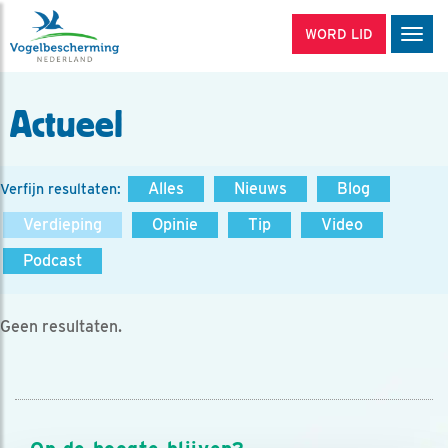
WORD LID
Men
Actueel
Alles
Nieuws
Blog
Verfijn resultaten:
Verdieping
Opinie
Tip
Video
Podcast
Geen resultaten.