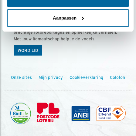
Ontvang 5 x Vogels voor € 36,00 per jaar
Aanpassen
Vogels is het tijdschrift voor onze leden, met
prachtige fotoreportages en opmerkelijke verhalen.
Met jouw lidmaatschap help je de vogels.
WORD LID
Onze sites
Mijn privacy
Cookieverklaring
Colofon