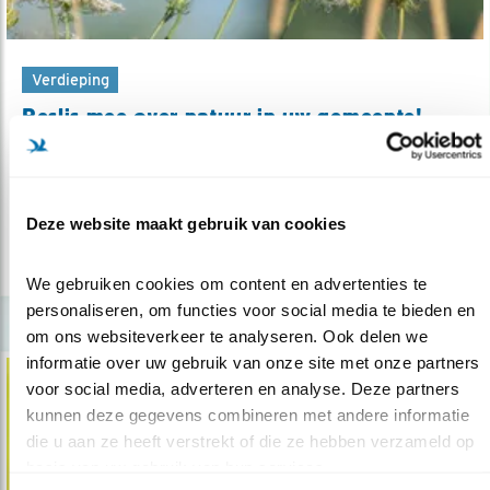
Verdieping
Beslis mee over natuur in uw gemeente!
26.02.20
U kunt zelf in actie komen voor vogels en
natuur.
Deze website maakt gebruik van cookies
lees meer
We gebruiken cookies om content en advertenties te 
personaliseren, om functies voor social media te bieden en 
om ons websiteverkeer te analyseren. Ook delen we 
informatie over uw gebruik van onze site met onze partners 
voor social media, adverteren en analyse. Deze partners 
kunnen deze gegevens combineren met andere informatie 
die u aan ze heeft verstrekt of die ze hebben verzameld op 
basis van uw gebruik van hun services.