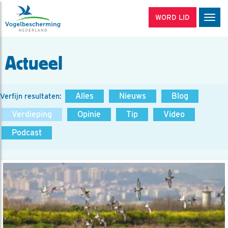
WORD LID
Men
Actueel
Alles
Nieuws
Blog
Verfijn resultaten:
Verdieping
Opinie
Tip
Video
Podcast