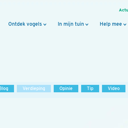
Actu
Ontdek vogels
In mijn tuin
Help mee
Blog
Verdieping
Opinie
Tip
Video