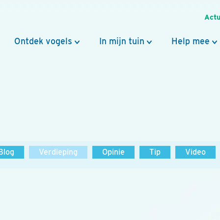
Actu
Ontdek vogels
In mijn tuin
Help mee
Blog
Verdieping
Opinie
Tip
Video