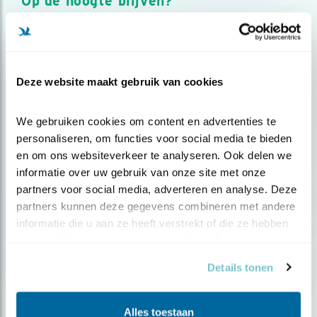
Op de hoogte blijven?
Meld je aan en ontvang nieuws, inspiratie, acties en tips
over vogels en activiteiten van Vogelbescherming.
AANMELDEN VOGELNIEUWS
Deze website maakt gebruik van cookies
Volg ons via social media
We gebruiken cookies om content en advertenties te 
personaliseren, om functies voor social media te bieden 
en om ons websiteverkeer te analyseren. Ook delen we 
informatie over uw gebruik van onze site met onze 
partners voor social media, adverteren en analyse. Deze 
partners kunnen deze gegevens combineren met andere 
informatie die u aan ze heeft verstrekt of die ze hebben 
verzameld op basis van uw gebruik van hun services.
Details tonen
Alles toestaan