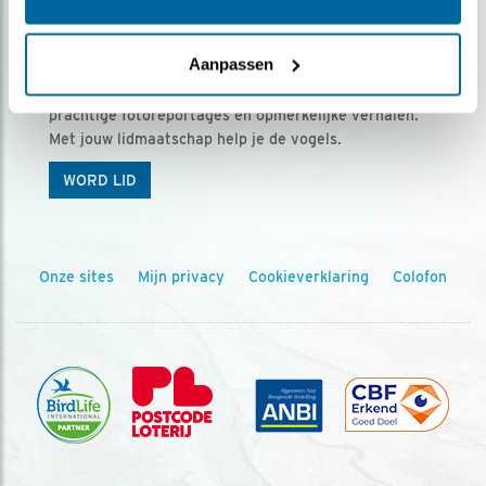
Ontvang 5 x Vogels voor € 36,00 per jaar
Aanpassen
Vogels is het tijdschrift voor onze leden, met
prachtige fotoreportages en opmerkelijke verhalen.
Met jouw lidmaatschap help je de vogels.
WORD LID
Onze sites
Mijn privacy
Cookieverklaring
Colofon