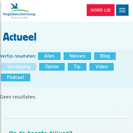
WORD LID
Men
Actueel
Alles
Nieuws
Blog
Verfijn resultaten:
Verdieping
Opinie
Tip
Video
Podcast
Geen resultaten.