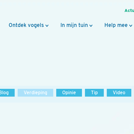
Actu
Ontdek vogels
In mijn tuin
Help mee
Blog
Verdieping
Opinie
Tip
Video