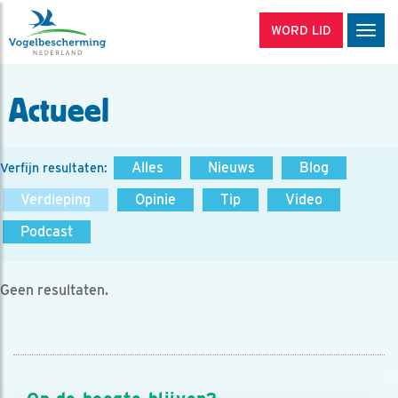
WORD LID
Men
Actueel
Alles
Nieuws
Blog
Verfijn resultaten:
Verdieping
Opinie
Tip
Video
Podcast
Geen resultaten.