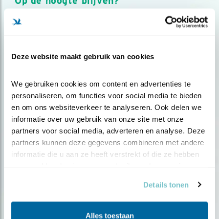
Op de hoogte blijven?
Meld je aan en ontvang nieuws, inspiratie, acties en tips
over vogels en activiteiten van Vogelbescherming.
AANMELDEN VOGELNIEUWS
Deze website maakt gebruik van cookies
Volg ons via social media
We gebruiken cookies om content en advertenties te 
personaliseren, om functies voor social media te bieden 
en om ons websiteverkeer te analyseren. Ook delen we 
informatie over uw gebruik van onze site met onze 
partners voor social media, adverteren en analyse. Deze 
partners kunnen deze gegevens combineren met andere 
informatie die u aan ze heeft verstrekt of die ze hebben 
verzameld op basis van uw gebruik van hun services.
Details tonen
Alles toestaan