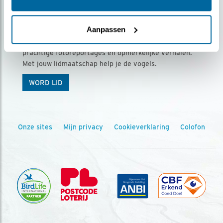
Ontvang 5 x Vogels voor € 36,00 per jaar
Aanpassen
Vogels is het tijdschrift voor onze leden, met
prachtige fotoreportages en opmerkelijke verhalen.
Met jouw lidmaatschap help je de vogels.
WORD LID
Onze sites
Mijn privacy
Cookieverklaring
Colofon