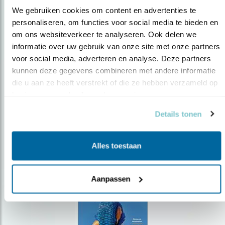
We gebruiken cookies om content en advertenties te 
personaliseren, om functies voor social media te bieden en 
om ons websiteverkeer te analyseren. Ook delen we 
Op de hoogte blijven?
informatie over uw gebruik van onze site met onze partners 
Meld je aan en ontvang nieuws, inspiratie, acties en tips
voor social media, adverteren en analyse. Deze partners 
over vogels en activiteiten van Vogelbescherming.
kunnen deze gegevens combineren met andere informatie 
die u aan ze heeft verstrekt of die ze hebben verzameld op 
AANMELDEN VOGELNIEUWS
basis van uw gebruik van hun services.
Details tonen
Volg ons via social media
Alles toestaan
Aanpassen