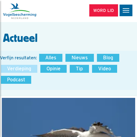
WORD LID
Men
Actueel
Alles
Nieuws
Blog
Verfijn resultaten:
Verdieping
Opinie
Tip
Video
Podcast