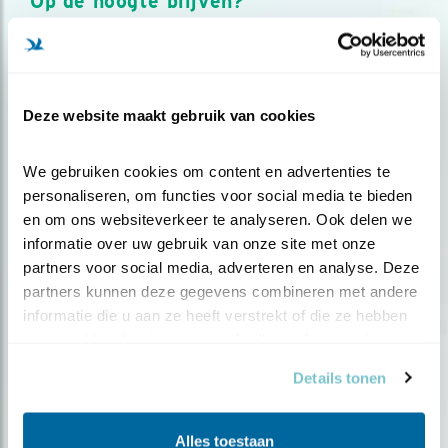
Op de hoogte blijven?
Meld je aan en ontvang nieuws, inspiratie, acties en tips
over vogels en activiteiten van Vogelbescherming.
AANMELDEN VOGELNIEUWS
Deze website maakt gebruik van cookies
Volg ons via social media
We gebruiken cookies om content en advertenties te 
personaliseren, om functies voor social media te bieden 
en om ons websiteverkeer te analyseren. Ook delen we 
informatie over uw gebruik van onze site met onze 
partners voor social media, adverteren en analyse. Deze 
partners kunnen deze gegevens combineren met andere 
informatie die u aan ze heeft verstrekt of die ze hebben 
verzameld op basis van uw gebruik van hun services.
Details tonen
Alles toestaan