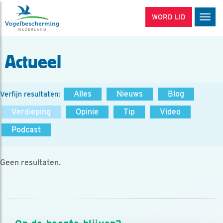
WORD LID
Men
Actueel
Alles
Nieuws
Blog
Verfijn resultaten:
Verdieping
Opinie
Tip
Video
Podcast
Geen resultaten.