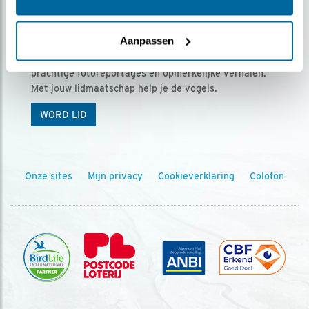
Ontvang 5 x Vogels voor € 36,00 per jaar
Aanpassen
Vogels is het tijdschrift voor onze leden, met
prachtige fotoreportages en opmerkelijke verhalen.
Met jouw lidmaatschap help je de vogels.
WORD LID
Onze sites
Mijn privacy
Cookieverklaring
Colofon