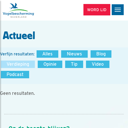
WORD LID
Men
Actueel
Alles
Nieuws
Blog
Verfijn resultaten:
Verdieping
Opinie
Tip
Video
Podcast
Geen resultaten.