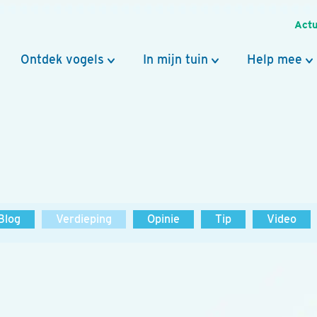
Actu
Ontdek vogels
In mijn tuin
Help mee
Blog
Verdieping
Opinie
Tip
Video