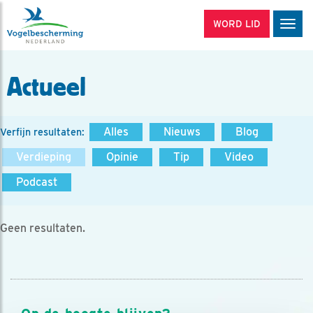
WORD LID
Men
Actueel
Alles
Nieuws
Blog
Verfijn resultaten:
Verdieping
Opinie
Tip
Video
Podcast
Geen resultaten.