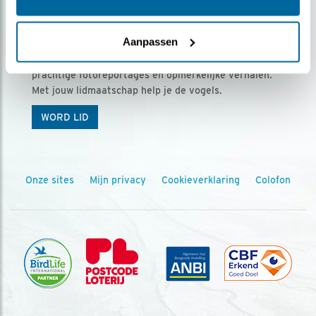
Ontvang 5 x Vogels voor € 36,00 per jaar
Aanpassen
Vogels is het tijdschrift voor onze leden, met
prachtige fotoreportages en opmerkelijke verhalen.
Met jouw lidmaatschap help je de vogels.
WORD LID
Onze sites
Mijn privacy
Cookieverklaring
Colofon