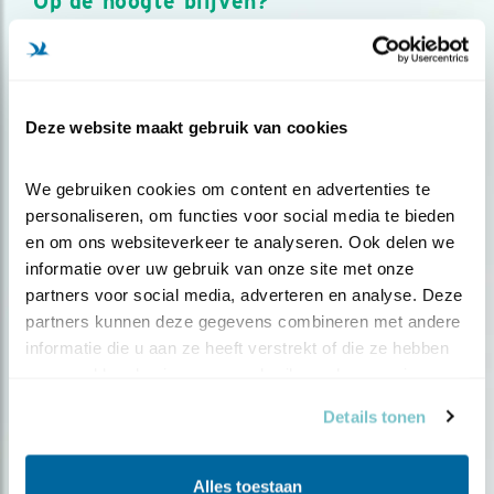
Op de hoogte blijven?
Meld je aan en ontvang nieuws, inspiratie, acties en tips
over vogels en activiteiten van Vogelbescherming.
AANMELDEN VOGELNIEUWS
Deze website maakt gebruik van cookies
Volg ons via social media
We gebruiken cookies om content en advertenties te 
personaliseren, om functies voor social media te bieden 
en om ons websiteverkeer te analyseren. Ook delen we 
informatie over uw gebruik van onze site met onze 
partners voor social media, adverteren en analyse. Deze 
partners kunnen deze gegevens combineren met andere 
informatie die u aan ze heeft verstrekt of die ze hebben 
verzameld op basis van uw gebruik van hun services.
Details tonen
Alles toestaan