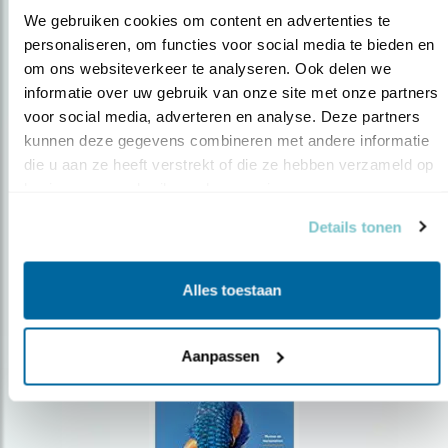
We gebruiken cookies om content en advertenties te 
personaliseren, om functies voor social media te bieden en 
om ons websiteverkeer te analyseren. Ook delen we 
Op de hoogte blijven?
informatie over uw gebruik van onze site met onze partners 
Meld je aan en ontvang nieuws, inspiratie, acties en tips
voor social media, adverteren en analyse. Deze partners 
over vogels en activiteiten van Vogelbescherming.
kunnen deze gegevens combineren met andere informatie 
die u aan ze heeft verstrekt of die ze hebben verzameld op 
AANMELDEN VOGELNIEUWS
basis van uw gebruik van hun services.
Details tonen
Volg ons via social media
Alles toestaan
Aanpassen