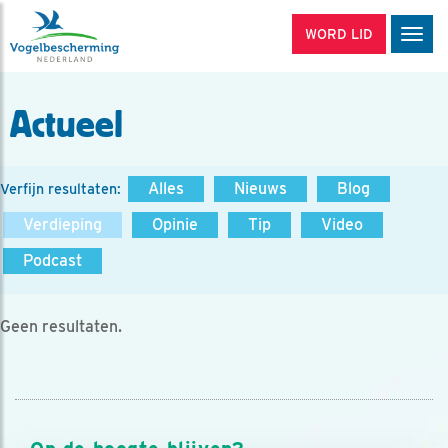
WORD LID
Men
Actueel
Alles
Nieuws
Blog
Verfijn resultaten:
Verdieping
Opinie
Tip
Video
Podcast
Geen resultaten.