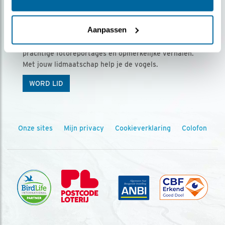
Ontvang 5 x Vogels voor € 36,00 per jaar
Aanpassen
Vogels is het tijdschrift voor onze leden, met
prachtige fotoreportages en opmerkelijke verhalen.
Met jouw lidmaatschap help je de vogels.
WORD LID
Onze sites
Mijn privacy
Cookieverklaring
Colofon