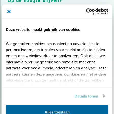
Op de hoogte blijven?
Meld je aan en ontvang nieuws, inspiratie, acties en tips
over vogels en activiteiten van Vogelbescherming.
AANMELDEN VOGELNIEUWS
Deze website maakt gebruik van cookies
Volg ons via social media
We gebruiken cookies om content en advertenties te 
personaliseren, om functies voor social media te bieden 
en om ons websiteverkeer te analyseren. Ook delen we 
informatie over uw gebruik van onze site met onze 
partners voor social media, adverteren en analyse. Deze 
partners kunnen deze gegevens combineren met andere 
informatie die u aan ze heeft verstrekt of die ze hebben 
verzameld op basis van uw gebruik van hun services.
Details tonen
Alles toestaan