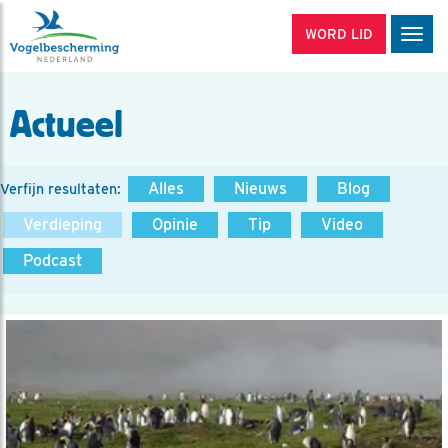
WORD LID
Men
Actueel
Alles
Nieuws
Blog
Verfijn resultaten:
Verdieping
Opinie
Tip
Video
Podcast