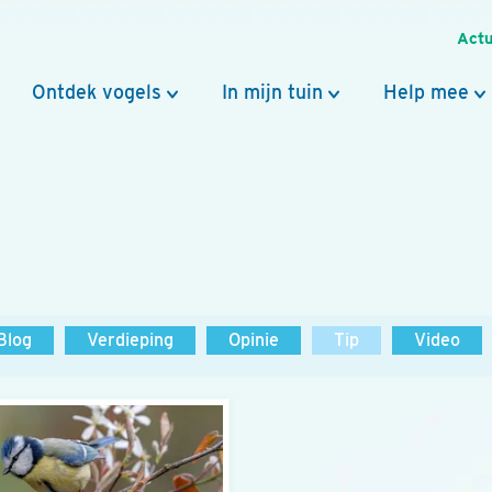
Actu
Ontdek vogels
In mijn tuin
Help mee
Blog
Verdieping
Opinie
Tip
Video