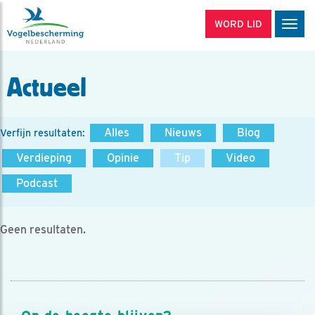
WORD LID
Men
Actueel
Alles
Nieuws
Blog
Verfijn resultaten:
Verdieping
Opinie
Tip
Video
Podcast
Geen resultaten.