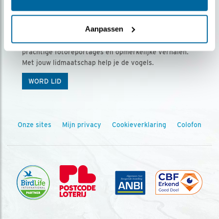
Ontvang 5 x Vogels voor € 36,00 per jaar
Aanpassen
Vogels is het tijdschrift voor onze leden, met
prachtige fotoreportages en opmerkelijke verhalen.
Met jouw lidmaatschap help je de vogels.
WORD LID
Onze sites
Mijn privacy
Cookieverklaring
Colofon