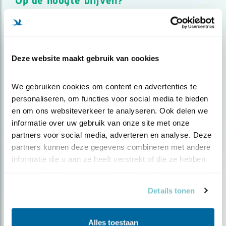
Op de hoogte blijven?
Meld je aan en ontvang nieuws, inspiratie, acties en tips
over vogels en activiteiten van Vogelbescherming.
AANMELDEN VOGELNIEUWS
Deze website maakt gebruik van cookies
Volg ons via social media
We gebruiken cookies om content en advertenties te 
personaliseren, om functies voor social media te bieden 
en om ons websiteverkeer te analyseren. Ook delen we 
informatie over uw gebruik van onze site met onze 
partners voor social media, adverteren en analyse. Deze 
partners kunnen deze gegevens combineren met andere 
informatie die u aan ze heeft verstrekt of die ze hebben 
verzameld op basis van uw gebruik van hun services.
Details tonen
Alles toestaan