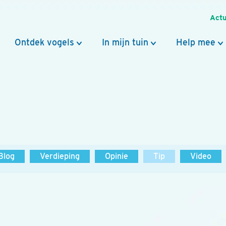
Actu
Ontdek vogels
In mijn tuin
Help mee
Blog
Verdieping
Opinie
Tip
Video