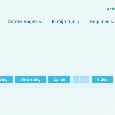
Actu
Ontdek vogels
In mijn tuin
Help mee
Blog
Verdieping
Opinie
Tip
Video