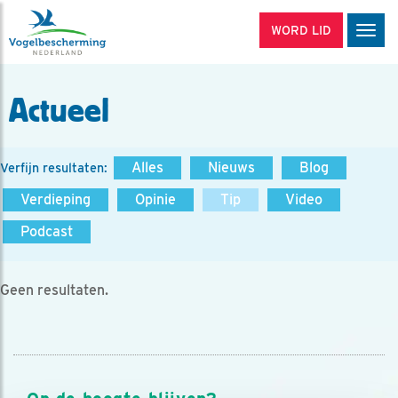
WORD LID
Men
Actueel
Alles
Nieuws
Blog
Verfijn resultaten:
Verdieping
Opinie
Tip
Video
Podcast
Geen resultaten.