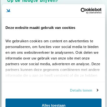
Op de hoogte blijven?
Meld je aan en ontvang nieuws, inspiratie, acties en tips
over vogels en activiteiten van Vogelbescherming.
AANMELDEN VOGELNIEUWS
Deze website maakt gebruik van cookies
Volg ons via social media
We gebruiken cookies om content en advertenties te 
personaliseren, om functies voor social media te bieden 
en om ons websiteverkeer te analyseren. Ook delen we 
informatie over uw gebruik van onze site met onze 
partners voor social media, adverteren en analyse. Deze 
partners kunnen deze gegevens combineren met andere 
informatie die u aan ze heeft verstrekt of die ze hebben 
verzameld op basis van uw gebruik van hun services.
Details tonen
Alles toestaan