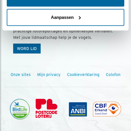
Ontvang 5 x Vogels voor € 36,00 per jaar
Aanpassen
Vogels is het tijdschrift voor onze leden, met
prachtige fotoreportages en opmerkelijke verhalen.
Met jouw lidmaatschap help je de vogels.
WORD LID
Onze sites
Mijn privacy
Cookieverklaring
Colofon