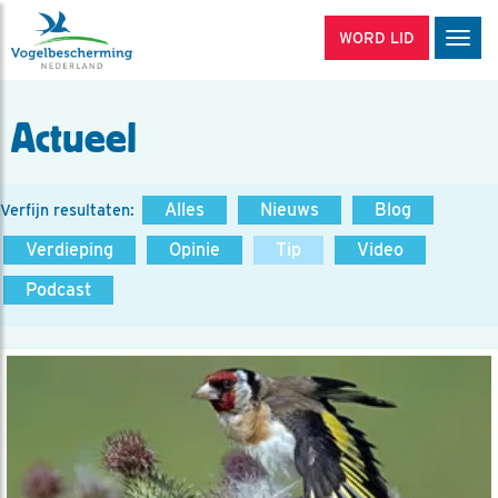
WORD LID
Men
Actueel
Alles
Nieuws
Blog
Verfijn resultaten:
Verdieping
Opinie
Tip
Video
Podcast