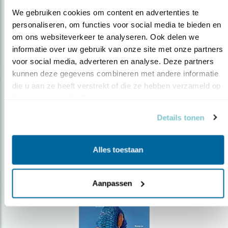
We gebruiken cookies om content en advertenties te 
personaliseren, om functies voor social media te bieden en 
om ons websiteverkeer te analyseren. Ook delen we 
Op de hoogte blijven?
informatie over uw gebruik van onze site met onze partners 
voor social media, adverteren en analyse. Deze partners 
Meld je aan en ontvang nieuws, inspiratie, acties en tips
over vogels en activiteiten van Vogelbescherming.
kunnen deze gegevens combineren met andere informatie 
die u aan ze heeft verstrekt of die ze hebben verzameld op 
AANMELDEN VOGELNIEUWS
basis van uw gebruik van hun services.
Details tonen
Volg ons via social media
Alles toestaan
Aanpassen