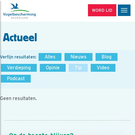
WORD LID
Men
Actueel
Alles
Nieuws
Blog
Verfijn resultaten:
Verdieping
Opinie
Tip
Video
Podcast
Geen resultaten.