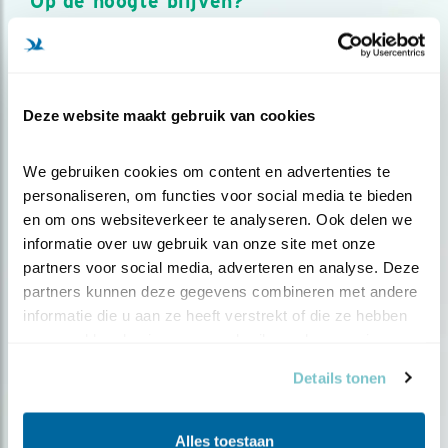
Op de hoogte blijven?
Meld je aan en ontvang nieuws, inspiratie, acties en tips
over vogels en activiteiten van Vogelbescherming.
AANMELDEN VOGELNIEUWS
Deze website maakt gebruik van cookies
Volg ons via social media
We gebruiken cookies om content en advertenties te 
personaliseren, om functies voor social media te bieden 
en om ons websiteverkeer te analyseren. Ook delen we 
informatie over uw gebruik van onze site met onze 
partners voor social media, adverteren en analyse. Deze 
partners kunnen deze gegevens combineren met andere 
informatie die u aan ze heeft verstrekt of die ze hebben 
verzameld op basis van uw gebruik van hun services.
Details tonen
Alles toestaan