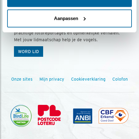
Ontvang 5 x Vogels voor € 36,00 per jaar
Aanpassen
Vogels is het tijdschrift voor onze leden, met
prachtige fotoreportages en opmerkelijke verhalen.
Met jouw lidmaatschap help je de vogels.
WORD LID
Onze sites
Mijn privacy
Cookieverklaring
Colofon