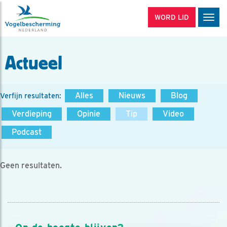
WORD LID
Men
Actueel
Alles
Nieuws
Blog
Verfijn resultaten:
Verdieping
Opinie
Tip
Video
Podcast
Geen resultaten.