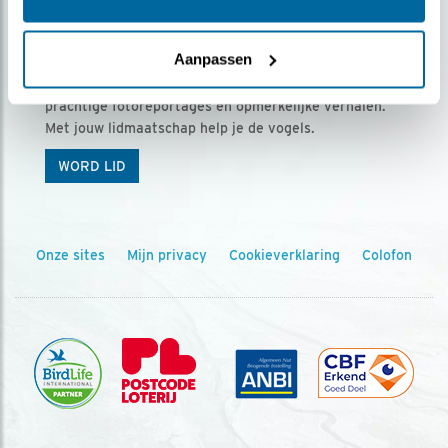
Ontvang 5 x Vogels voor € 36,00 per jaar
Aanpassen
Vogels is het tijdschrift voor onze leden, met
prachtige fotoreportages en opmerkelijke verhalen.
Met jouw lidmaatschap help je de vogels.
WORD LID
Onze sites
Mijn privacy
Cookieverklaring
Colofon