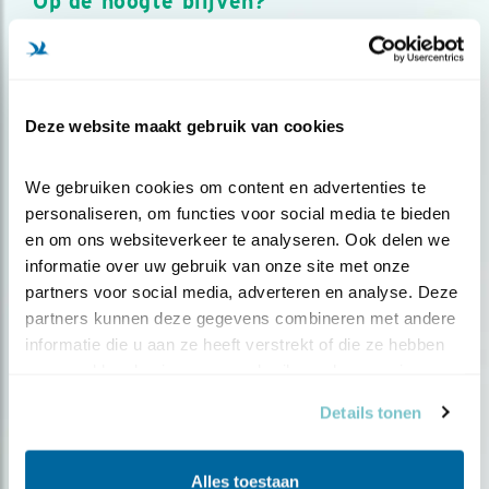
Op de hoogte blijven?
Meld je aan en ontvang nieuws, inspiratie, acties en tips
over vogels en activiteiten van Vogelbescherming.
AANMELDEN VOGELNIEUWS
Deze website maakt gebruik van cookies
Volg ons via social media
We gebruiken cookies om content en advertenties te 
personaliseren, om functies voor social media te bieden 
en om ons websiteverkeer te analyseren. Ook delen we 
informatie over uw gebruik van onze site met onze 
partners voor social media, adverteren en analyse. Deze 
partners kunnen deze gegevens combineren met andere 
informatie die u aan ze heeft verstrekt of die ze hebben 
verzameld op basis van uw gebruik van hun services.
Details tonen
Alles toestaan