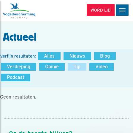
WORD LID
Men
Actueel
Alles
Nieuws
Blog
Verfijn resultaten:
Verdieping
Opinie
Tip
Video
Podcast
Geen resultaten.