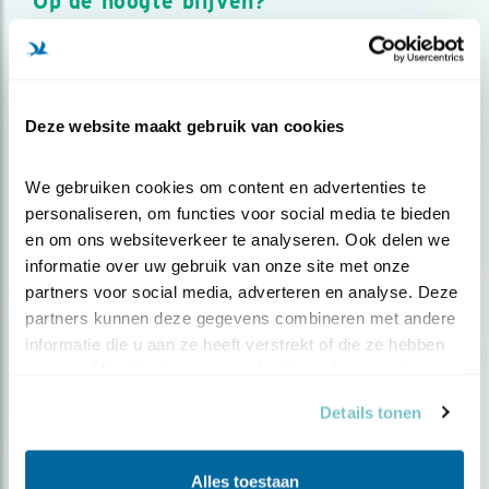
Op de hoogte blijven?
Meld je aan en ontvang nieuws, inspiratie, acties en tips
over vogels en activiteiten van Vogelbescherming.
AANMELDEN VOGELNIEUWS
Deze website maakt gebruik van cookies
Volg ons via social media
We gebruiken cookies om content en advertenties te 
personaliseren, om functies voor social media te bieden 
en om ons websiteverkeer te analyseren. Ook delen we 
informatie over uw gebruik van onze site met onze 
partners voor social media, adverteren en analyse. Deze 
partners kunnen deze gegevens combineren met andere 
informatie die u aan ze heeft verstrekt of die ze hebben 
verzameld op basis van uw gebruik van hun services.
Details tonen
Alles toestaan