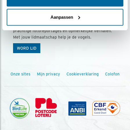
Ontvang 5 x Vogels voor € 36,00 per jaar
Aanpassen
Vogels is het tijdschrift voor onze leden, met
prachtige fotoreportages en opmerkelijke verhalen.
Met jouw lidmaatschap help je de vogels.
WORD LID
Onze sites
Mijn privacy
Cookieverklaring
Colofon