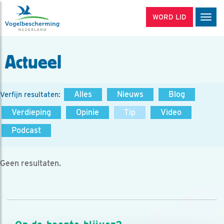
WORD LID
Men
Actueel
Alles
Nieuws
Blog
Verfijn resultaten:
Verdieping
Opinie
Tip
Video
Podcast
Geen resultaten.