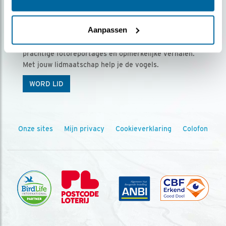
Ontvang 5 x Vogels voor € 36,00 per jaar
Aanpassen
Vogels is het tijdschrift voor onze leden, met
prachtige fotoreportages en opmerkelijke verhalen.
Met jouw lidmaatschap help je de vogels.
WORD LID
Onze sites
Mijn privacy
Cookieverklaring
Colofon