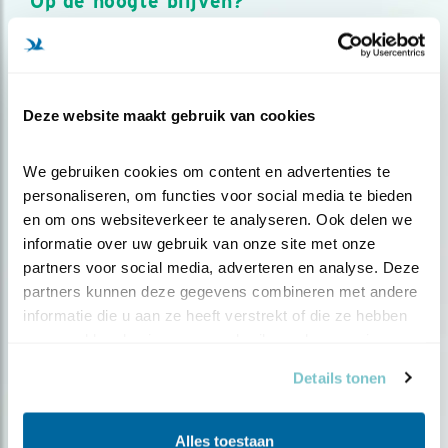
Op de hoogte blijven?
Meld je aan en ontvang nieuws, inspiratie, acties en tips
over vogels en activiteiten van Vogelbescherming.
AANMELDEN VOGELNIEUWS
Deze website maakt gebruik van cookies
Volg ons via social media
We gebruiken cookies om content en advertenties te 
personaliseren, om functies voor social media te bieden 
en om ons websiteverkeer te analyseren. Ook delen we 
informatie over uw gebruik van onze site met onze 
partners voor social media, adverteren en analyse. Deze 
partners kunnen deze gegevens combineren met andere 
informatie die u aan ze heeft verstrekt of die ze hebben 
verzameld op basis van uw gebruik van hun services.
Details tonen
Alles toestaan