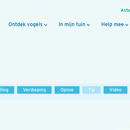
Actu
Ontdek vogels
In mijn tuin
Help mee
Blog
Verdieping
Opinie
Tip
Video