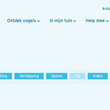
Actu
Ontdek vogels
In mijn tuin
Help mee
Blog
Verdieping
Opinie
Tip
Video