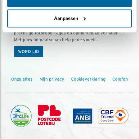
Ontvang 5 x Vogels voor € 36,00 per jaar
Aanpassen
Vogels is het tijdschrift voor onze leden, met
prachtige fotoreportages en opmerkelijke verhalen.
Met jouw lidmaatschap help je de vogels.
WORD LID
Onze sites
Mijn privacy
Cookieverklaring
Colofon