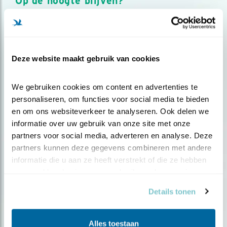
Op de hoogte blijven?
Meld je aan en ontvang nieuws, inspiratie, acties en tips
over vogels en activiteiten van Vogelbescherming.
AANMELDEN VOGELNIEUWS
Deze website maakt gebruik van cookies
Volg ons via social media
We gebruiken cookies om content en advertenties te 
personaliseren, om functies voor social media te bieden 
en om ons websiteverkeer te analyseren. Ook delen we 
informatie over uw gebruik van onze site met onze 
partners voor social media, adverteren en analyse. Deze 
partners kunnen deze gegevens combineren met andere 
informatie die u aan ze heeft verstrekt of die ze hebben 
verzameld op basis van uw gebruik van hun services.
Details tonen
Alles toestaan