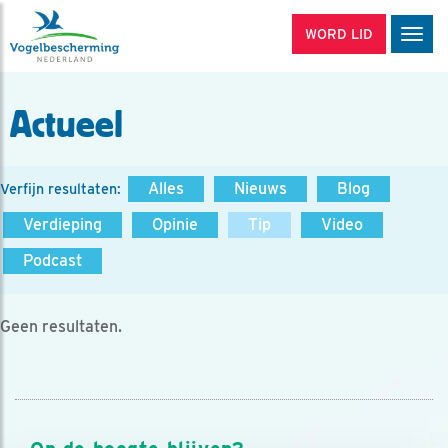
WORD LID
Men
Actueel
Alles
Nieuws
Blog
Verfijn resultaten:
Verdieping
Opinie
Tip
Video
Podcast
Geen resultaten.