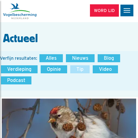
WORD LID
Men
Actueel
Alles
Nieuws
Blog
Verfijn resultaten:
Verdieping
Opinie
Tip
Video
Podcast