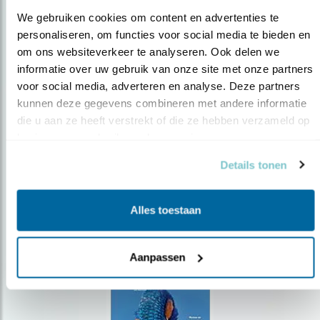
We gebruiken cookies om content en advertenties te 
personaliseren, om functies voor social media te bieden en 
om ons websiteverkeer te analyseren. Ook delen we 
Op de hoogte blijven?
informatie over uw gebruik van onze site met onze partners 
voor social media, adverteren en analyse. Deze partners 
Meld je aan en ontvang nieuws, inspiratie, acties en tips
over vogels en activiteiten van Vogelbescherming.
kunnen deze gegevens combineren met andere informatie 
die u aan ze heeft verstrekt of die ze hebben verzameld op 
AANMELDEN VOGELNIEUWS
basis van uw gebruik van hun services.
Details tonen
Volg ons via social media
Alles toestaan
Aanpassen