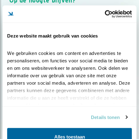
Op de hoogte blijven?
Meld je aan en ontvang nieuws, inspiratie, acties en tips
over vogels en activiteiten van Vogelbescherming.
AANMELDEN VOGELNIEUWS
Deze website maakt gebruik van cookies
Volg ons via social media
We gebruiken cookies om content en advertenties te 
personaliseren, om functies voor social media te bieden 
en om ons websiteverkeer te analyseren. Ook delen we 
informatie over uw gebruik van onze site met onze 
partners voor social media, adverteren en analyse. Deze 
partners kunnen deze gegevens combineren met andere 
informatie die u aan ze heeft verstrekt of die ze hebben 
verzameld op basis van uw gebruik van hun services.
Details tonen
Alles toestaan