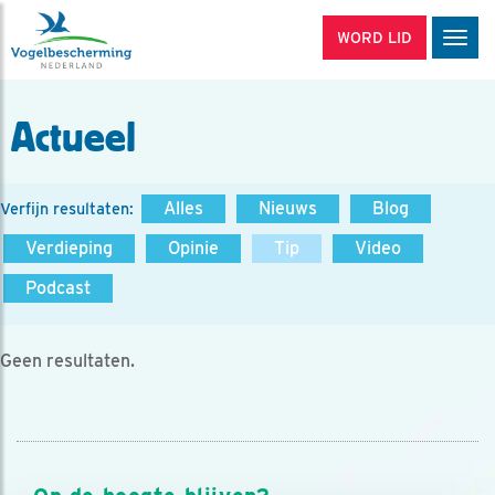
WORD LID
Men
Actueel
Alles
Nieuws
Blog
Verfijn resultaten:
Verdieping
Opinie
Tip
Video
Podcast
Geen resultaten.