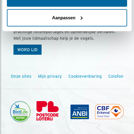
Ontvang 5 x Vogels voor € 36,00 per jaar
Aanpassen
Vogels is het tijdschrift voor onze leden, met
prachtige fotoreportages en opmerkelijke verhalen.
Met jouw lidmaatschap help je de vogels.
WORD LID
Onze sites
Mijn privacy
Cookieverklaring
Colofon