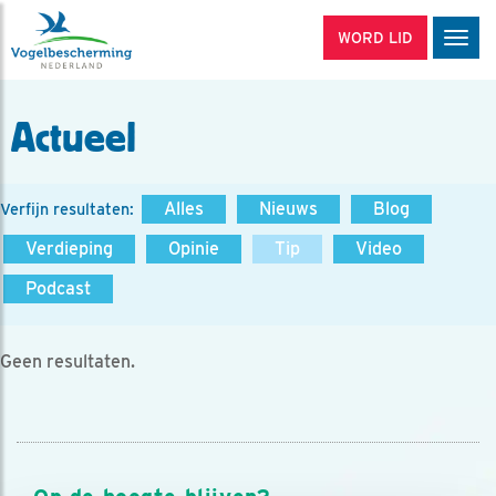
WORD LID
Men
Actueel
Alles
Nieuws
Blog
Verfijn resultaten:
Verdieping
Opinie
Tip
Video
Podcast
Geen resultaten.