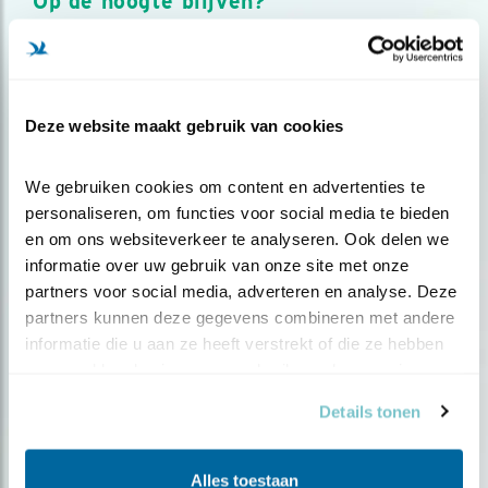
Op de hoogte blijven?
Meld je aan en ontvang nieuws, inspiratie, acties en tips
over vogels en activiteiten van Vogelbescherming.
AANMELDEN VOGELNIEUWS
Deze website maakt gebruik van cookies
Volg ons via social media
We gebruiken cookies om content en advertenties te 
personaliseren, om functies voor social media te bieden 
en om ons websiteverkeer te analyseren. Ook delen we 
informatie over uw gebruik van onze site met onze 
partners voor social media, adverteren en analyse. Deze 
partners kunnen deze gegevens combineren met andere 
informatie die u aan ze heeft verstrekt of die ze hebben 
verzameld op basis van uw gebruik van hun services.
Details tonen
Alles toestaan