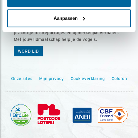
Ontvang 5 x Vogels voor € 36,00 per jaar
Aanpassen
Vogels is het tijdschrift voor onze leden, met
prachtige fotoreportages en opmerkelijke verhalen.
Met jouw lidmaatschap help je de vogels.
WORD LID
Onze sites
Mijn privacy
Cookieverklaring
Colofon