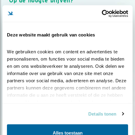
Op de hoogte blijven?
Meld je aan en ontvang nieuws, inspiratie, acties en tips
over vogels en activiteiten van Vogelbescherming.
AANMELDEN VOGELNIEUWS
Deze website maakt gebruik van cookies
Volg ons via social media
We gebruiken cookies om content en advertenties te 
personaliseren, om functies voor social media te bieden 
en om ons websiteverkeer te analyseren. Ook delen we 
informatie over uw gebruik van onze site met onze 
partners voor social media, adverteren en analyse. Deze 
partners kunnen deze gegevens combineren met andere 
informatie die u aan ze heeft verstrekt of die ze hebben 
verzameld op basis van uw gebruik van hun services.
Details tonen
Alles toestaan