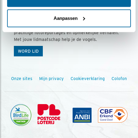
Ontvang 5 x Vogels voor € 36,00 per jaar
Aanpassen
Vogels is het tijdschrift voor onze leden, met
prachtige fotoreportages en opmerkelijke verhalen.
Met jouw lidmaatschap help je de vogels.
WORD LID
Onze sites
Mijn privacy
Cookieverklaring
Colofon