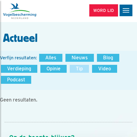
WORD LID
Men
Actueel
Alles
Nieuws
Blog
Verfijn resultaten:
Verdieping
Opinie
Tip
Video
Podcast
Geen resultaten.